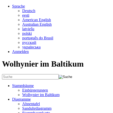
Sprache
Deutsch
eesti
American English
Australian English
latviešu
polski
português do Brasil
русский
українська
Anmelden
Wolhynier im Baltikum
Stammbäume
Einbürgerungen
Wolhynier im Baltikum
Diagramme
Ahnentafel
Sanduhrdiagramm
Stammbaumkarte