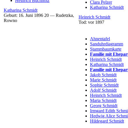
Heinrich
Buchholz
Clara
Pelzer
Katharina
Schmidt
Katharina
Schmidt
Geburt:
16. Juni 1896
20
—
Rudetzka,
Heinrich
Schmidt
Rowno
Tod:
vor 1897
Ahnentafel
Sanduhrdiagramm
Stammbaumkarte
Familie mit Ehepar
Heinrich
Schmidt
Katharina
Schmidt
Familie mit Ehepar
Jakob
Schmidt
Marie
Schmidt
Sophie
Schmidt
Adolf
Schmidt
Heinrich
Schmidt
Maria
Schmidt
Georg
Schmidt
Irmgard Edith
Schmi
Hedwig Alice
Schmi
Hildegard
Schmidt