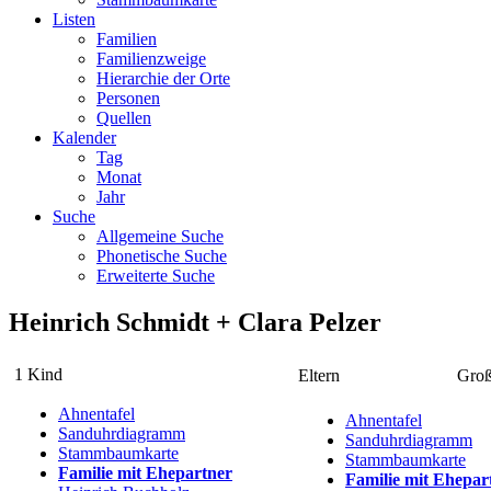
Listen
Familien
Familienzweige
Hierarchie der Orte
Personen
Quellen
Kalender
Tag
Monat
Jahr
Suche
Allgemeine Suche
Phonetische Suche
Erweiterte Suche
Heinrich
Schmidt
+
Clara
Pelzer
1 Kind
Eltern
Groß
Ahnentafel
Ahnentafel
Sanduhrdiagramm
Sanduhrdiagramm
Stammbaumkarte
Stammbaumkarte
Familie mit Ehepartner
Familie mit Ehepar