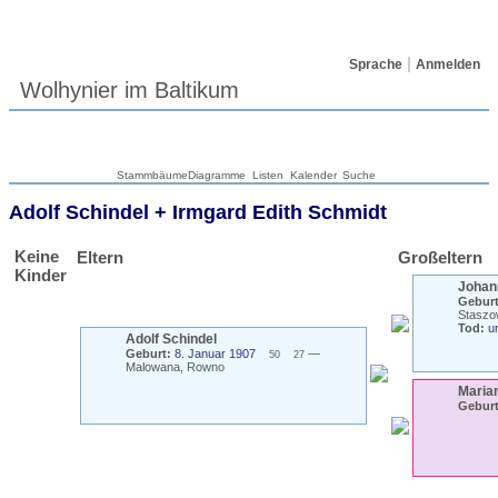
Sprache
Anmelden
Wolhynier im Baltikum
Stammbäume
Diagramme
Listen
Kalender
Suche
Adolf
Schindel
+
Irmgard Edith
Schmidt
Keine
Eltern
Großeltern
Kinder
Johan
Geburt
Staszo
Tod:
u
Adolf
Schindel
Geburt:
8. Januar 1907
—
50
27
Malowana, Rowno
Maria
Geburt