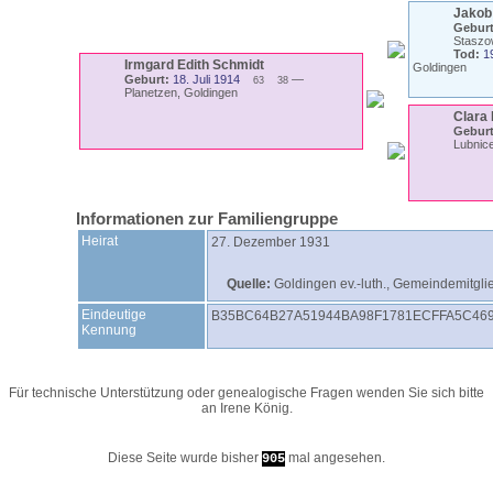
Jako
Geburt
Staszo
Tod:
1
Irmgard Edith
Schmidt
Goldingen
Geburt:
18. Juli 1914
—
63
38
Planetzen, Goldingen
Clara
Geburt
Lubnic
Informationen zur Familiengruppe
Heirat
27. Dezember 1931
Quelle:
Goldingen ev.-luth., Gemeindemitgl
Eindeutige
B35BC64B27A51944BA98F1781ECFFA5C46
Kennung
Für technische Unterstützung oder genealogische Fragen wenden Sie sich bitte
an
Irene König
.
Diese Seite wurde bisher
mal angesehen.
905