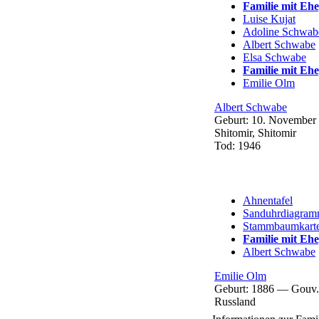
Familie mit Eh
Luise
Kujat
Adoline
Schwab
Albert
Schwabe
Elsa
Schwabe
Familie mit Eh
Emilie
Olm
Albert
Schwabe
Geburt:
10. November
Shitomir, Shitomir
Tod:
1946
Ahnentafel
Sanduhrdiagra
Stammbaumkart
Familie mit Eh
Albert
Schwabe
Emilie
Olm
Geburt:
1886
—
Gouv.
Russland