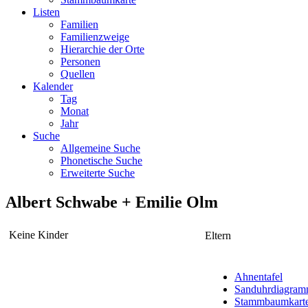
Listen
Familien
Familienzweige
Hierarchie der Orte
Personen
Quellen
Kalender
Tag
Monat
Jahr
Suche
Allgemeine Suche
Phonetische Suche
Erweiterte Suche
Albert
Schwabe
+
Emilie
Olm
Keine Kinder
Eltern
Ahnentafel
Sanduhrdiagra
Stammbaumkart