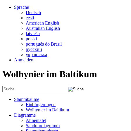
Sprache
Deutsch
eesti
American English
Australian English
latviešu
polski
português do Brasil
русский
українська
Anmelden
Wolhynier im Baltikum
Stammbäume
Einbürgerungen
Wolhynier im Baltikum
Diagramme
Ahnentafel
Sanduhrdiagramm
Stammbaumkarte