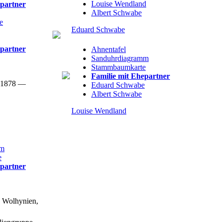
Louise
Wendland
epartner
Albert
Schwabe
e
Eduard
Schwabe
epartner
Ahnentafel
Sanduhrdiagramm
Stammbaumkarte
Familie mit Ehepartner
 1878
—
Eduard
Schwabe
Albert
Schwabe
Louise
Wendland
mm
e
epartner
 Wolhynien,