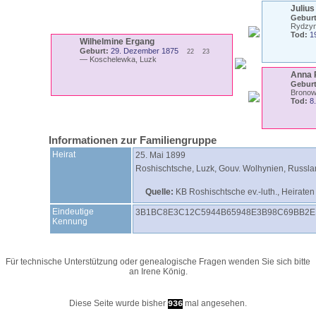
Juliu
Geburt
Rydzyn
Tod:
1
Wilhelmine
Ergang
Geburt:
29. Dezember 1875
22
23
—
Koschelewka, Luzk
Anna 
Geburt
Bronow
Tod:
8
Informationen zur Familiengruppe
Heirat
25. Mai 1899
Roshischtsche, Luzk, Gouv. Wolhynien, Russl
Quelle:
KB Roshischtsche ev.-luth., Heirate
Eindeutige
3B1BC8E3C12C5944B65948E3B98C69BB2
Kennung
Für technische Unterstützung oder genealogische Fragen wenden Sie sich bitte
an
Irene König
.
Diese Seite wurde bisher
mal angesehen.
936