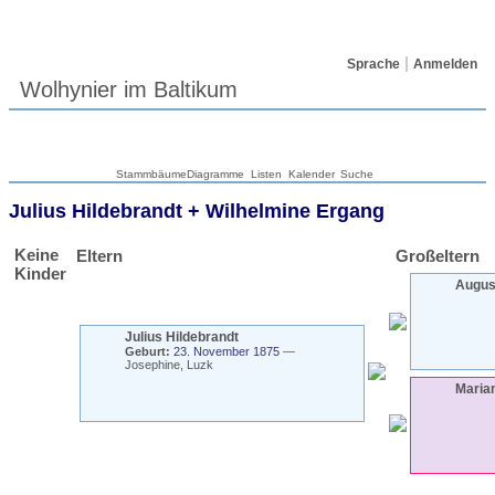
Sprache
Anmelden
Wolhynier im Baltikum
Stammbäume
Diagramme
Listen
Kalender
Suche
Julius
Hildebrandt
+
Wilhelmine
Ergang
Keine
Eltern
Großeltern
Kinder
Augu
Julius
Hildebrandt
Geburt:
23. November 1875
—
Josephine, Luzk
Maria