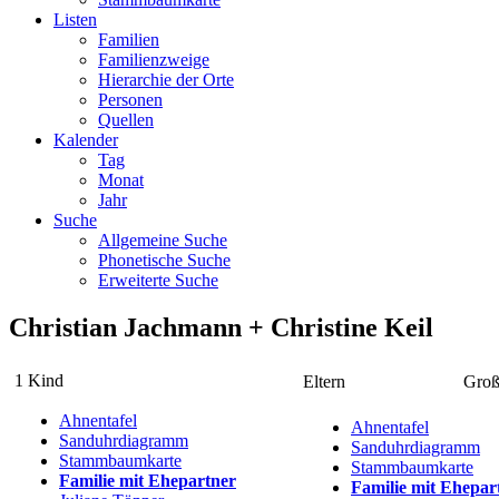
Listen
Familien
Familienzweige
Hierarchie der Orte
Personen
Quellen
Kalender
Tag
Monat
Jahr
Suche
Allgemeine Suche
Phonetische Suche
Erweiterte Suche
Christian
Jachmann
+
Christine
Keil
1 Kind
Eltern
Groß
Ahnentafel
Ahnentafel
Sanduhrdiagramm
Sanduhrdiagramm
Stammbaumkarte
Stammbaumkarte
Familie mit Ehepartner
Familie mit Ehepar