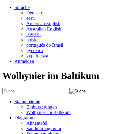
Sprache
Deutsch
eesti
American English
Australian English
latviešu
polski
português do Brasil
русский
українська
Anmelden
Wolhynier im Baltikum
Stammbäume
Einbürgerungen
Wolhynier im Baltikum
Diagramme
Ahnentafel
Sanduhrdiagramm
Stammbaumkarte