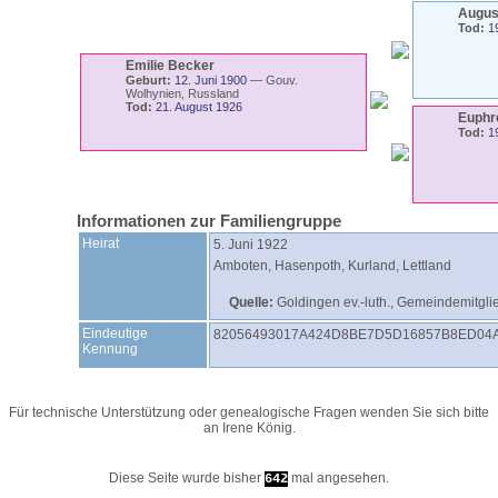
Augu
Tod:
1
Emilie
Becker
Geburt:
12. Juni 1900
—
Gouv.
Wolhynien, Russland
Tod:
21. August 1926
Euphr
Tod:
1
Informationen zur Familiengruppe
Heirat
5. Juni 1922
Amboten, Hasenpoth, Kurland, Lettland
Quelle:
Goldingen ev.-luth., Gemeindemitgl
Eindeutige
82056493017A424D8BE7D5D16857B8ED04
Kennung
Für technische Unterstützung oder genealogische Fragen wenden Sie sich bitte
an
Irene König
.
Diese Seite wurde bisher
mal angesehen.
642