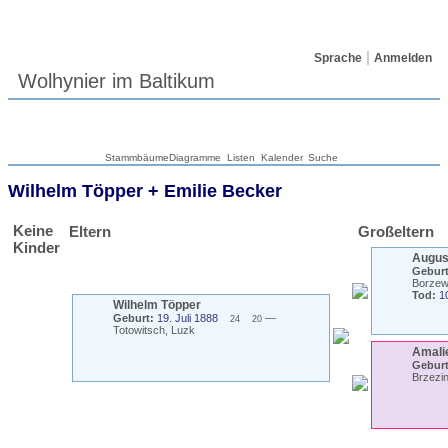
Sprache
Anmelden
Wolhynier im Baltikum
Stammbäume
Diagramme
Listen
Kalender
Suche
Wilhelm
Töpper
+
Emilie
Becker
Keine
Eltern
Großeltern
Kinder
Augu
Geburt
Borzew
Tod:
1
Wilhelm
Töpper
Geburt:
19. Juli 1888
—
24
20
Totowitsch, Luzk
Amali
Geburt
Brzezin