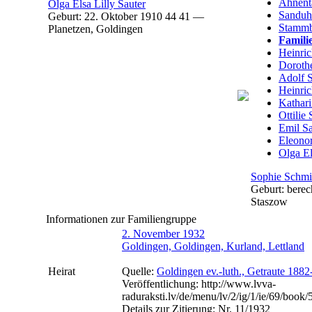
Ahnent
Olga Elsa Lilly
Sauter
Sanduh
Geburt:
22. Oktober 1910
44
41
—
Stammb
Planetzen, Goldingen
Famili
Heinri
Doroth
Adolf
S
Heinri
Kathar
Ottilie
Emil
Sa
Eleono
Olga El
Sophie
Schmi
Geburt:
berec
Staszow
Informationen zur Familiengruppe
2. November 1932
Goldingen, Goldingen, Kurland, Lettland
Heirat
Quelle:
Goldingen ev.-luth., Getraute 188
Veröffentlichung:
http://www.lvva-
raduraksti.lv/de/menu/lv/2/ig/1/ie/69/book
Details zur Zitierung:
Nr. 11/1932