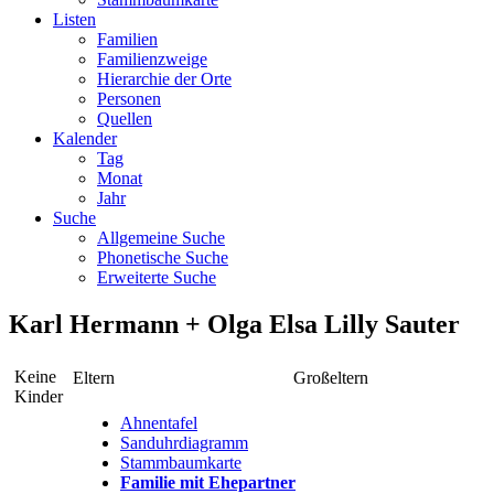
Listen
Familien
Familienzweige
Hierarchie der Orte
Personen
Quellen
Kalender
Tag
Monat
Jahr
Suche
Allgemeine Suche
Phonetische Suche
Erweiterte Suche
Karl
Hermann
+
Olga Elsa Lilly
Sauter
Keine
Eltern
Großeltern
Kinder
Ahnentafel
Sanduhrdiagramm
Stammbaumkarte
Familie mit Ehepartner