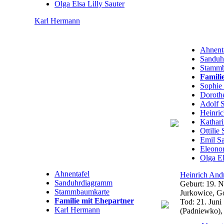
Olga Elsa Lilly
Sauter
Karl
Hermann
Ahnent
Sanduh
Stammb
Famili
Sophie
Doroth
Adolf
S
Heinri
Kathar
Ottilie
Emil
Sa
Eleono
Olga El
Ahnentafel
Heinrich And
Sanduhrdiagramm
Geburt:
19. 
Stammbaumkarte
Jurkowice, G
Familie mit Ehepartner
Tod:
21. Juni
Karl
Hermann
(Padniewko),