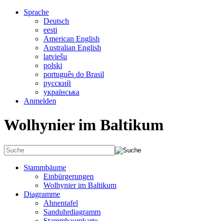
Sprache
Deutsch
eesti
American English
Australian English
latviešu
polski
português do Brasil
русский
українська
Anmelden
Wolhynier im Baltikum
Stammbäume
Einbürgerungen
Wolhynier im Baltikum
Diagramme
Ahnentafel
Sanduhrdiagramm
Stammbaumkarte