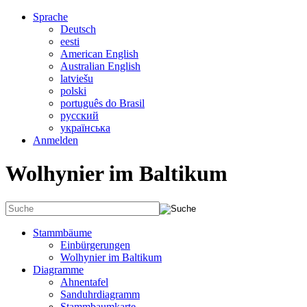
Sprache
Deutsch
eesti
American English
Australian English
latviešu
polski
português do Brasil
русский
українська
Anmelden
Wolhynier im Baltikum
Stammbäume
Einbürgerungen
Wolhynier im Baltikum
Diagramme
Ahnentafel
Sanduhrdiagramm
Stammbaumkarte