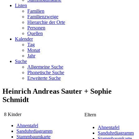
Listen
Familien
Familienzweige
Hierarchie der Orte
Personen
Quellen
Kalender
Tag
Monat
Jahr
Suche
Allgemeine Suche
Phonetische Suche
Erweiterte Suche
Heinrich Andreas
Sauter
+
Sophie
Schmidt
8 Kinder
Eltern
Ahnentafel
Ahnentafel
Sanduhrdiagramm
Sanduhrdiagramm
Stammbaumkarte
Stammbaumkarte