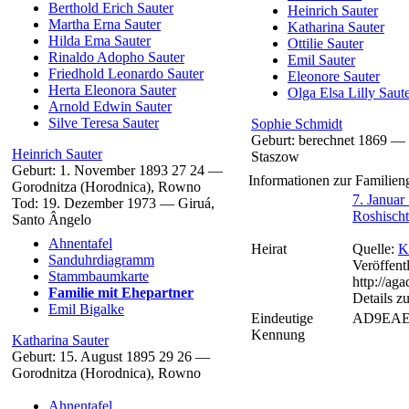
Berthold Erich
Sauter
Heinrich
Sauter
Martha Erna
Sauter
Katharina
Sauter
Hilda Ema
Sauter
Ottilie
Sauter
Rinaldo Adopho
Sauter
Emil
Sauter
Friedhold Leonardo
Sauter
Eleonore
Sauter
Herta Eleonora
Sauter
Olga Elsa Lilly
Saut
Arnold Edwin
Sauter
Silve Teresa
Sauter
Sophie
Schmidt
Geburt:
berechnet 1869
—
Heinrich
Sauter
Staszow
Geburt:
1. November 1893
27
24
—
Informationen zur Familien
Gorodnitza (Horodnica), Rowno
7. Januar
Tod:
19. Dezember 1973
—
Giruá,
Roshisch
Santo Ângelo
Ahnentafel
Heirat
Quelle:
K
Sanduhrdiagramm
Veröffent
Stammbaumkarte
http://ag
Familie mit Ehepartner
Details zu
Emil
Bigalke
Eindeutige
AD9EAE
Kennung
Katharina
Sauter
Geburt:
15. August 1895
29
26
—
Gorodnitza (Horodnica), Rowno
Ahnentafel