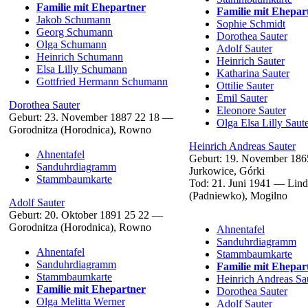
Familie mit Ehepartner
Familie mit Ehepar
Jakob
Schumann
Sophie
Schmidt
Georg
Schumann
Dorothea
Sauter
Olga
Schumann
Adolf
Sauter
Heinrich
Schumann
Heinrich
Sauter
Elsa Lilly
Schumann
Katharina
Sauter
Gottfried Hermann
Schumann
Ottilie
Sauter
Emil
Sauter
Dorothea
Sauter
Eleonore
Sauter
Geburt:
23. November 1887
22
18
—
Olga Elsa Lilly
Saut
Gorodnitza (Horodnica), Rowno
Heinrich Andreas
Sauter
Ahnentafel
Geburt:
19. November 186
Sanduhrdiagramm
Jurkowice, Górki
Stammbaumkarte
Tod:
21. Juni 1941
—
Lind
(Padniewko), Mogilno
Adolf
Sauter
Geburt:
20. Oktober 1891
25
22
—
Gorodnitza (Horodnica), Rowno
Ahnentafel
Sanduhrdiagramm
Ahnentafel
Stammbaumkarte
Sanduhrdiagramm
Familie mit Ehepar
Stammbaumkarte
Heinrich Andreas
Sa
Familie mit Ehepartner
Dorothea
Sauter
Olga Melitta
Werner
Adolf
Sauter